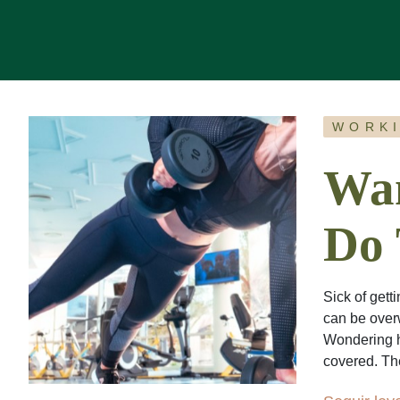
WORK
Wan
Do 
Sick of gett
can be overw
Wondering h
covered. Th