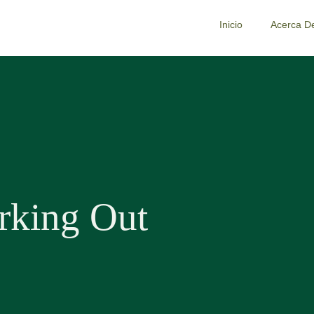
Inicio
Acerca D
king Out