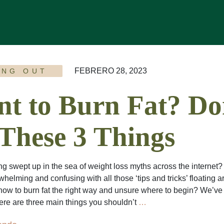
FEBRERO 28, 2023
ING OUT
t to Burn Fat? Do
These 3 Things
ing swept up in the sea of weight loss myths across the internet? U
helming and confusing with all those ‘tips and tricks’ floating 
ow to burn fat the right way and unsure where to begin? We’ve
<strong>Want
ere are three main things you shouldn’t
…
to