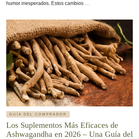
Los
humor inesperados. Estos cambios
…
Suplementos
de
Menopausia
Más
Eficaces
En
2026
–
Una
Guía
del
Comprador
GUÍA DEL COMPRADOR
Los Suplementos Más Eficaces de
Ashwagandha en 2026 – Una Guía del