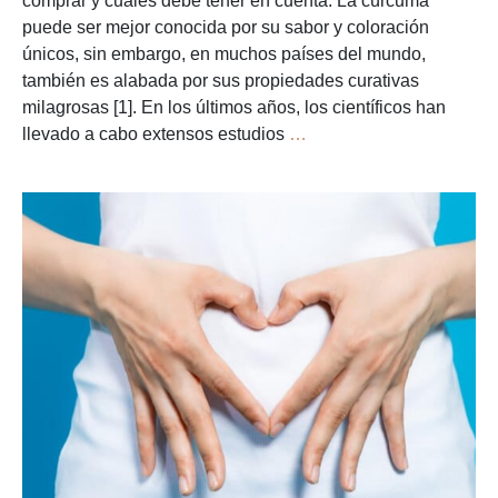
comprar y cuáles debe tener en cuenta. La cúrcuma
puede ser mejor conocida por su sabor y coloración
únicos, sin embargo, en muchos países del mundo,
también es alabada por sus propiedades curativas
milagrosas [1]. En los últimos años, los científicos han
Los
llevado a cabo extensos estudios
…
Suplementos
Más
Eficaces
de
Cúrcuma
en
2026
–
Una
Guía
del
Comprador