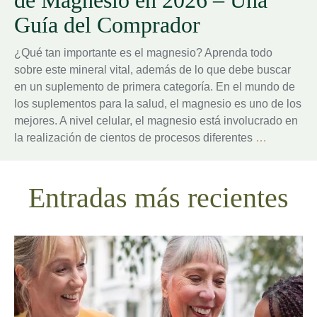
de Magnesio en 2026 – Una
Guía del Comprador
¿Qué tan importante es el magnesio? Aprenda todo
sobre este mineral vital, además de lo que debe buscar
en un suplemento de primera categoría. En el mundo de
los suplementos para la salud, el magnesio es uno de los
mejores. A nivel celular, el magnesio está involucrado en
Los
la realización de cientos de procesos diferentes
…
Suplemen
Más
Entradas más recientes
Eficaces
de
Magnesio
en
2026
–
Una
Guía