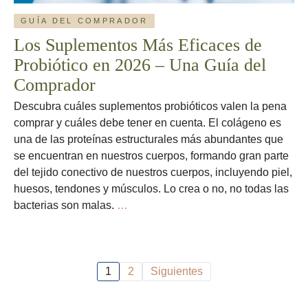
GUÍA DEL COMPRADOR
Los Suplementos Más Eficaces de
Probiótico en 2026 – Una Guía del
Comprador
Descubra cuáles suplementos probióticos valen la pena
comprar y cuáles debe tener en cuenta. El colágeno es
una de las proteínas estructurales más abundantes que
se encuentran en nuestros cuerpos, formando gran parte
del tejido conectivo de nuestros cuerpos, incluyendo piel,
huesos, tendones y músculos. Lo crea o no, no todas las
Los
bacterias son malas.
…
Suplementos
Más
Eficaces
Paginación de entradas
de
1
2
Siguientes
Probiótico
en