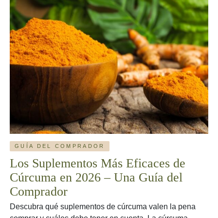
Eficaces
de
Colágeno
en
2026
–
Una
Guía
del
Comprador
GUÍA DEL COMPRADOR
Los Suplementos Más Eficaces de
Cúrcuma en 2026 – Una Guía del
Comprador
Descubra qué suplementos de cúrcuma valen la pena